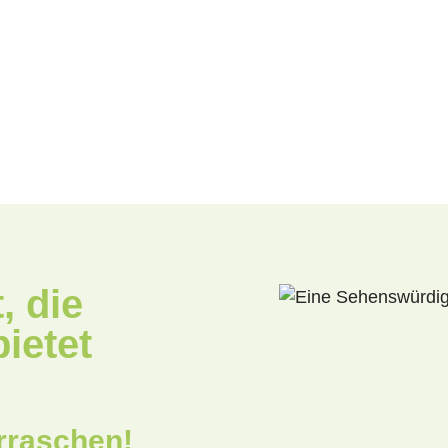
, die
ietet
rraschen!