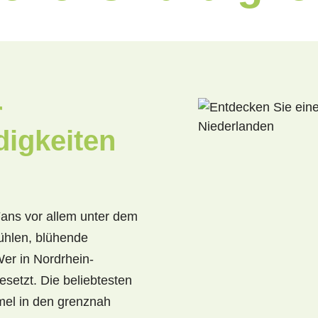
r
igkeiten
Fans vor allem unter dem
ühlen, blühende
Wer in Nordrhein-
setzt. Die beliebtesten
mel in den grenznah