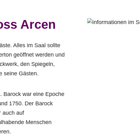
oss Arcen
ste. Alles im Saal sollte
Verton geöffnet werden und
uckwerk, den Spiegeln,
e seine Gästen.
k. Barock war eine Epoche
und 1750. Der Barock
r auch auf
wohlhabende Menschen
eren.