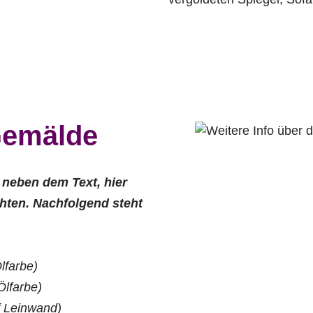
 Gemälde
e neben dem Text, hier
hten. Nachfolgend steht
lfarbe)
Ölfarbe)
f Leinwand)