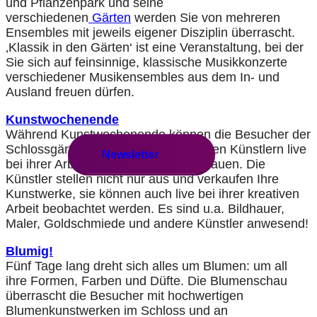
und Pflanzenpark und seine
verschiedenen
Gärten
werden Sie von mehreren
Ensembles mit jeweils eigener Disziplin überrascht.
‚Klassik in den Gärten‘ ist eine Veranstaltung, bei der
Sie sich auf feinsinnige, klassische Musikkonzerte
verschiedener Musikensembles aus dem In- und
Ausland freuen dürfen.
Kunstwochenende
Während Kunstwochenende können die Besucher der
Schlossgärten Arcen wieder dutzenden Künstlern live
Newsletter
bei ihrer Arbeit über die Schulter schauen. Die
Künstler stellen nicht nur aus und verkaufen Ihre
Kunstwerke, sie können auch live bei ihrer kreativen
Arbeit beobachtet werden. Es sind u.a. Bildhauer,
Maler, Goldschmiede und andere Künstler anwesend!
Blumig!
Fünf Tage lang dreht sich alles um Blumen: um all
ihre Formen, Farben und Düfte. Die Blumenschau
überrascht die Besucher mit hochwertigen
Blumenkunstwerken im Schloss und an