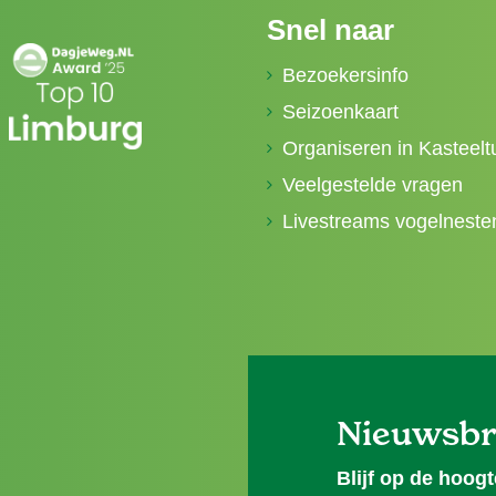
Snel naar
Bezoekersinfo
Seizoenkaart
Organiseren in Kasteelt
Veelgestelde vragen
Livestreams vogelneste
Nieuwsbr
Blijf op de hoogt