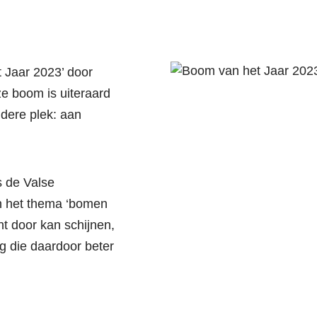
t Jaar 2023’ door
e boom is uiteraard
ndere plek: aan
s de Valse
en het thema ‘bomen
ht door kan schijnen,
g die daardoor beter