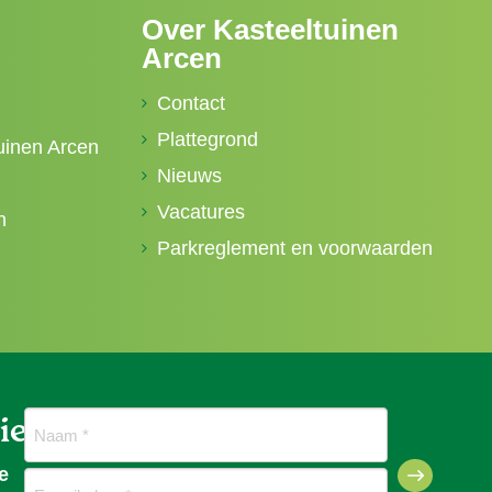
Over Kasteeltuinen
Arcen
Contact
Plattegrond
uinen Arcen
Nieuws
Vacatures
n
Parkreglement en voorwaarden
ief
Naam
(Vereist)
e
E-