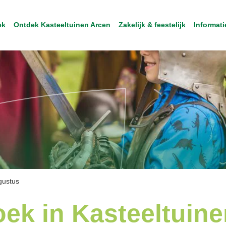
ek
Ontdek Kasteeltuinen Arcen
Zakelijk & feestelijk
Informati
gustus
ek in Kasteeltuine