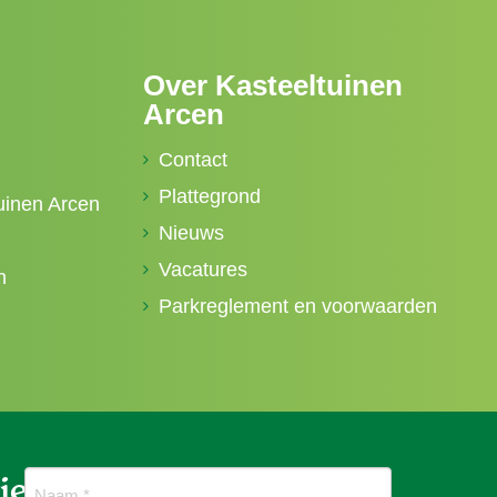
Over Kasteeltuinen
Arcen
Contact
Plattegrond
uinen Arcen
Nieuws
Vacatures
n
Parkreglement en voorwaarden
ief
Naam
(Vereist)