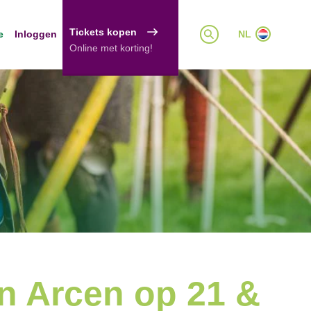
Tickets kopen
e
Inloggen
NL
Online met korting!
n Arcen op 21 &