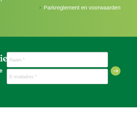
Parkreglement en voorwaarden
ief
Naam
(Vereist)
e
E-
mailadres
(Vereist)